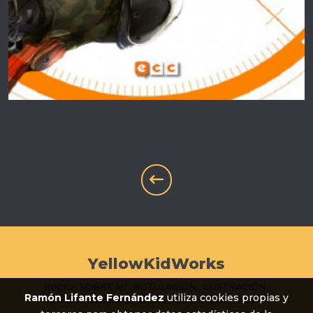
YellowKidWorks
INICIO
·
SOBRE MÍ
·
ROTULACIÓN
·
ILUSTRACIÓN
·
Ramón Lifante Fernández
utiliza cookies propias y
DISEÑO GRÁFICO
·
GAME DESIGN
·
CONTACTO