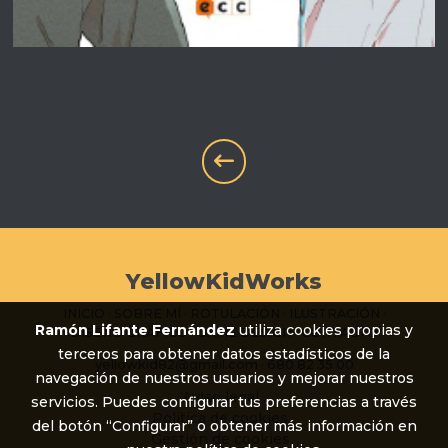
YellowKidWorks
INICIO
·
SOBRE MÍ
·
ROTULACIÓN
·
ILUSTRACIÓN
·
Ramón Lifante Fernández
utiliza cookies propias y
DISEÑO GRÁFICO
·
GAME DESIGN
·
CONTACTO
terceros para obtener datos estadísticos de la
yellowkid82@gmail.com
·
680 82 35 00
navegación de nuestros usuarios y mejorar nuestros
Aviso legal
servicios. Puedes configurar tus preferencias a través
Política de cookies
del botón “Configurar” o obtener más información en
Gestión de cookies