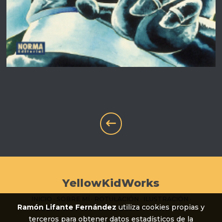
YellowKidWorks
INICIO
·
SOBRE MÍ
·
ROTULACIÓN
·
ILUSTRACIÓN
·
Ramón Lifante Fernández
utiliza cookies propias y
DISEÑO GRÁFICO
·
GAME DESIGN
·
CONTACTO
terceros para obtener datos estadísticos de la