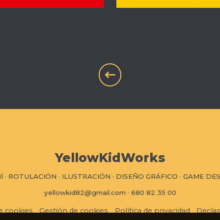
YellowKidWorks
Í
·
ROTULACIÓN
·
ILUSTRACIÓN
·
DISEÑO GRÁFICO
·
GAME DES
yellowkid82@gmail.com
·
680 82 35 00
de cookies
Gestión de cookies
Política de privacidad
Declar